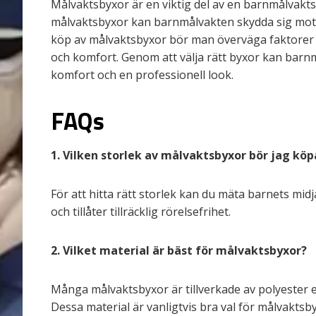
Målvaktsbyxor är en viktig del av en barnmålvakts
målvaktsbyxor kan barnmålvakten skydda sig mot 
köp av målvaktsbyxor bör man överväga faktorer s
och komfort. Genom att välja rätt byxor kan barnm
komfort och en professionell look.
FAQs
1. Vilken storlek av målvaktsbyxor bör jag köpa
För att hitta rätt storlek kan du mäta barnets mid
och tillåter tillräcklig rörelsefrihet.
2. Vilket material är bäst för målvaktsbyxor?
Många målvaktsbyxor är tillverkade av polyester ell
Dessa material är vanligtvis bra val för målvaktsb