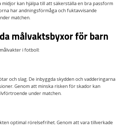
midjor kan hjälpa till att säkerställa en bra passform
orna har andningsförmåga och fuktavvisande
under matchen.
nda målvaktsbyxor för barn
ålvakter i fotboll:
tötar och slag. De inbyggda skydden och vadderingarna
llisioner. Genom att minska risken för skador kan
älvförtroende under matchen.
en optimal rörelsefrihet. Genom att vara tillverkade