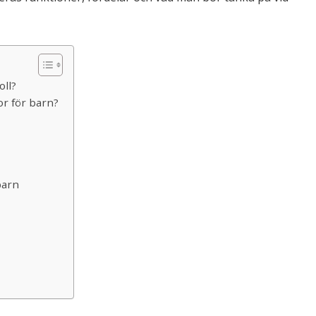
oll?
or för barn?
barn