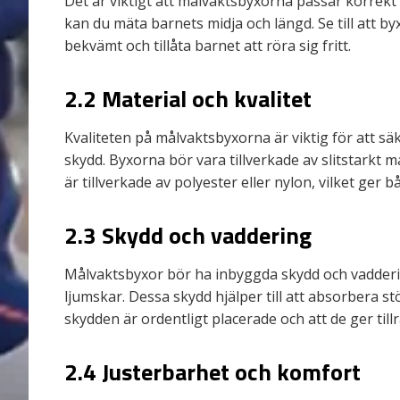
Det är viktigt att målvaktsbyxorna passar korrekt oc
kan du mäta barnets midja och längd. Se till att byx
bekvämt och tillåta barnet att röra sig fritt.
2.2 Material och kvalitet
Kvaliteten på målvaktsbyxorna är viktig för att säke
skydd. Byxorna bör vara tillverkade av slitstarkt 
är tillverkade av polyester eller nylon, vilket ger bå
2.3 Skydd och vaddering
Målvaktsbyxor bör ha inbyggda skydd och vadder
ljumskar. Dessa skydd hjälper till att absorbera st
skydden är ordentligt placerade och att de ger til
2.4 Justerbarhet och komfort