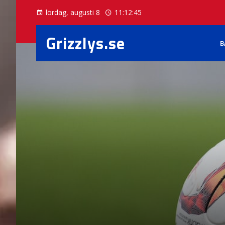
lördag, augusti 8
11:12:46
Grizzlys.se
B