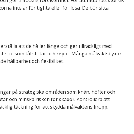
h ger tillräcklig rörelsefrihet. För att hitta rätt storlek
orna inte är för tighta eller för lösa. De bör sitta
rställa att de håller länge och ger tillräckligt med
material som tål stötar och repor. Många målvaktsbyxor
de hållbarhet och flexibilitet.
ingar på strategiska områden som knän, höfter och
ötar och minska risken för skador. Kontrollera att
lräcklig täckning för att skydda målvaktens kropp.