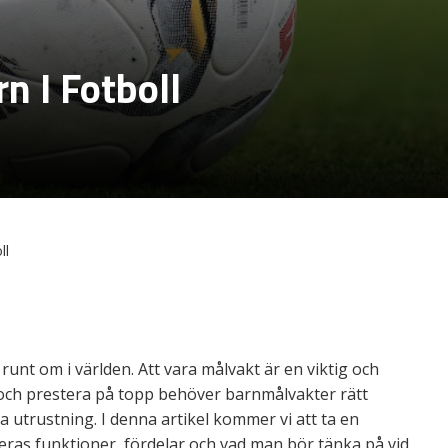
n I Fotboll
ll
unt om i världen. Att vara målvakt är en viktig och
 och prestera på topp behöver barnmålvakter rätt
a utrustning. I denna artikel kommer vi att ta en
deras funktioner, fördelar och vad man bör tänka på vid