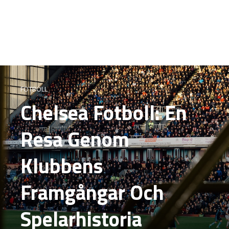
FOTBOLL
Chelsea Fotboll: En
Resa Genom
Klubbens
Framgångar Och
Spelarhistoria