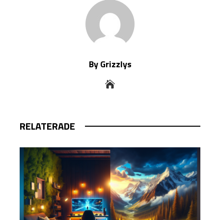
By Grizzlys
RELATERADE