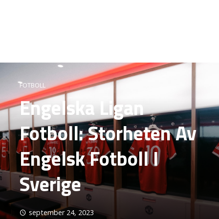
FOTBOLL
Engelska Ligan
Fotboll: Storheten Av
Engelsk Fotboll I
Sverige
september 24, 2023