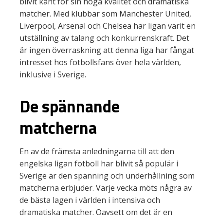
blivit känt för sin höga kvalitet och dramatiska
matcher. Med klubbar som Manchester United,
Liverpool, Arsenal och Chelsea har ligan varit en
utställning av talang och konkurrenskraft. Det
är ingen överraskning att denna liga har fångat
intresset hos fotbollsfans över hela världen,
inklusive i Sverige.
De spännande
matcherna
En av de främsta anledningarna till att den
engelska ligan fotboll har blivit så populär i
Sverige är den spänning och underhållning som
matcherna erbjuder. Varje vecka möts några av
de bästa lagen i världen i intensiva och
dramatiska matcher. Oavsett om det är en