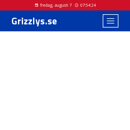
fredag, augusti 7
07:54:25
Grizzlys.se