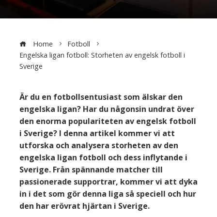
Home
Fotboll
Engelska ligan fotboll: Storheten av engelsk fotboll i
Sverige
Är du en fotbollsentusiast som älskar den
engelska ligan? Har du någonsin undrat över
den enorma populariteten av engelsk fotboll
i Sverige? I denna artikel kommer vi att
utforska och analysera storheten av den
engelska ligan fotboll och dess inflytande i
Sverige. Från spännande matcher till
passionerade supportrar, kommer vi att dyka
in i det som gör denna liga så speciell och hur
den har erövrat hjärtan i Sverige.