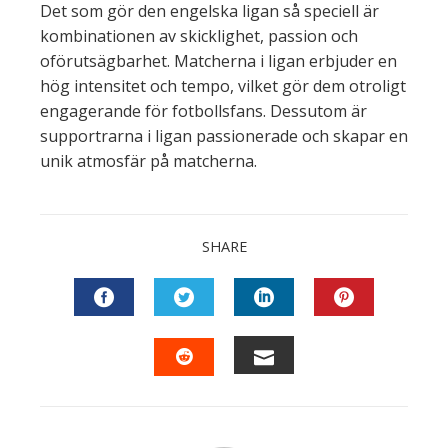
Det som gör den engelska ligan så speciell är
kombinationen av skicklighet, passion och
oförutsägbarhet. Matcherna i ligan erbjuder en
hög intensitet och tempo, vilket gör dem otroligt
engagerande för fotbollsfans. Dessutom är
supportrarna i ligan passionerade och skapar en
unik atmosfär på matcherna.
SHARE
FACEBOOK
TWITTER
LINKEDIN
PINTEREST
EMAIL
STUMBLEUPON