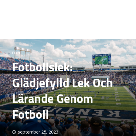
FOTBOLL
Fotbollslek:
Glädjefylld Lek Och
Lärande Genom
Fotboll
september 25, 2023