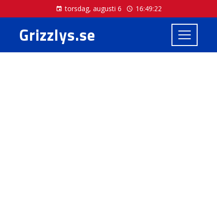
torsdag, augusti 6
16:49:23
Grizzlys.se