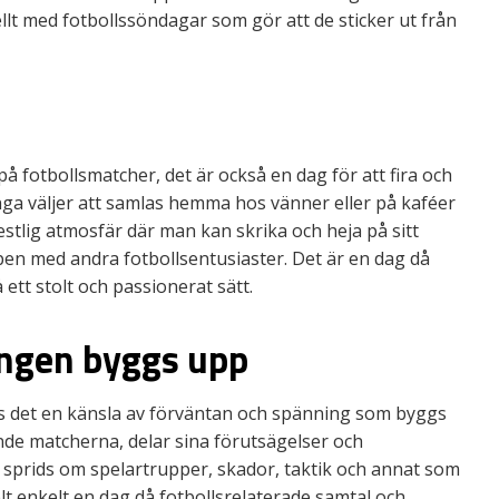
ellt med fotbollssöndagar som gör att de sticker ut från
på fotbollsmatcher, det är också en dag för att fira och
nga väljer att samlas hemma hos vänner eller på kaféer
estlig atmosfär där man kan skrika och heja på sitt
en med andra fotbollsentusiaster. Det är en dag då
 ett stolt och passionerat sätt.
ingen byggs upp
s det en känsla av förväntan och spänning som byggs
de matcherna, delar sina förutsägelser och
n sprids om spelartrupper, skador, taktik och annat som
t enkelt en dag då fotbollsrelaterade samtal och