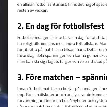
en allmän fotbollsentusiast, finns det något speci
resten av veckan.
2. En dag för fotbollsfest
Fotbollssöndagen är inte bara en dag för att titta 
ha roligt tillsammans med andra fotbollsfans. Må
för att titta på matcherna tillsammans. Det är en f
favoritlag, dela spänningen och känna gemenskap
man kan klä sig i lagets färger och visa sitt stöd på
3. Före matchen – spänn
Innan fotbollsmatcherna börjar på söndagen finn
upp. Fansen diskuterar och analyserar de komman
förväntningar. Det är en tid då nyheter och rykte
påverkar matchresultatet. Fotbollssöndagen är hel