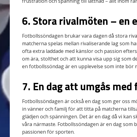
frustration och spänning till lättnad – allt inom 
6. Stora rivalmöten – en 
Fotbollssöndagen brukar vara dagen då stora riva
matcherna spelas mellan rivaliserande lag som har
ofta extra laddade med känslor och passion efter
om ära, stolthet och att kunna visa upp sig som de
en fotbollssöndag är en upplevelse som inte bör m
7. En dag att umgås med 
Fotbollssöndagen är också en dag som ger oss möj
in vänner och familj för att titta på matcherna 
glädjen och spänningen. Det är en dag då vi kan 
våra närmaste. Fotbollssöndagen är en dag som
passionen för sporten.