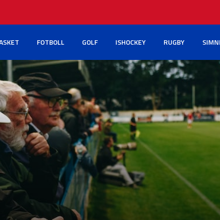
ASKET
FOTBOLL
GOLF
ISHOCKEY
RUGBY
SIMN