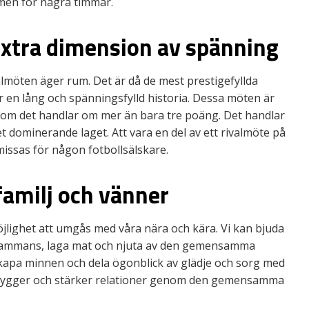
ramen för några timmar.
extra dimension av spänning
lmöten äger rum. Det är då de mest prestigefyllda
 en lång och spänningsfylld historia. Dessa möten är
som det handlar om mer än bara tre poäng. Det handlar
t dominerande laget. Att vara en del av ett rivalmöte på
issas för någon fotbollsälskare.
familj och vänner
lighet att umgås med våra nära och kära. Vi kan bjuda
tillsammans, laga mat och njuta av den gemensamma
skapa minnen och dela ögonblick av glädje och sorg med
 bygger och stärker relationer genom den gemensamma