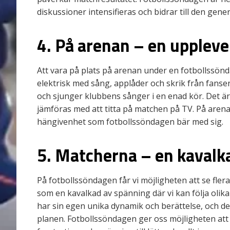
diskussioner intensifieras och bidrar till den gen
4. På arenan – en uppleve
Att vara på plats på arenan under en fotbollssönd
elektrisk med sång, applåder och skrik från fansen
och sjunger klubbens sånger i en enad kör. Det ä
jämföras med att titta på matchen på TV. På are
hängivenhet som fotbollssöndagen bär med sig.
5. Matcherna – en kavalk
På fotbollssöndagen får vi möjligheten att se fle
som en kavalkad av spänning där vi kan följa olika
har sin egen unika dynamik och berättelse, och det
planen. Fotbollssöndagen ger oss möjligheten att 